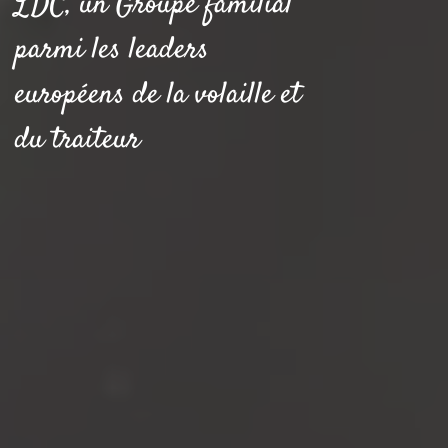
LDC, un Groupe familial
parmi les leaders
européens de la volaille et
du traiteur