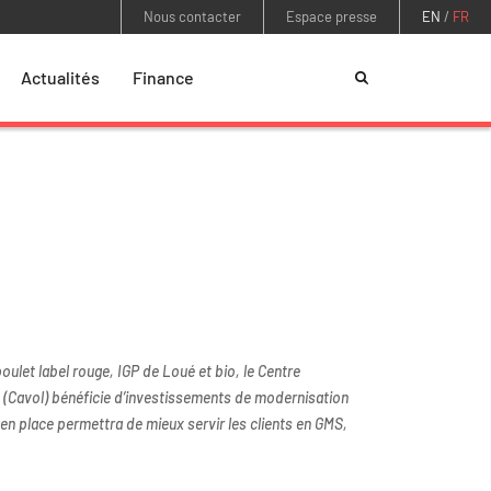
Nous contacter
Espace presse
EN
/
FR
Actualités
Finance
oulet label rouge, IGP de Loué et bio, le Centre
é (Cavol) bénéficie d’investissements de modernisation
is en place permettra de mieux servir les clients en GMS,