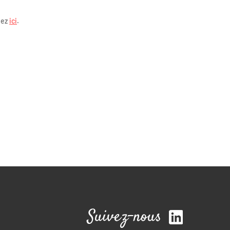
quez
ici
.
Suivez-nous
e