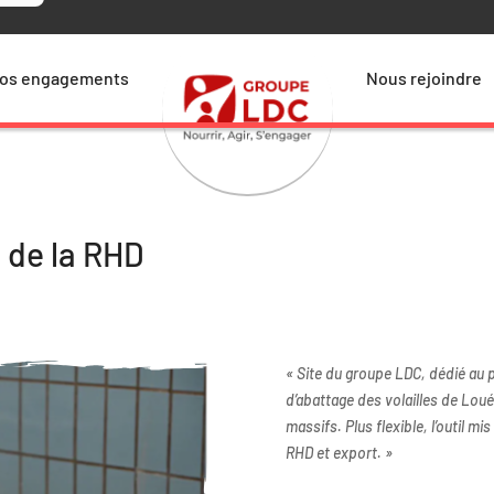
Nos engagements
Nous connaître
Nous rejoindre
Finance
os engagements
Nous rejoindre
ous
tre
uvez
uant
 de
ces
ture
gies
 de la RHD
bon
« Site du groupe LDC, dédié au p
d’abattage des volailles de Lou
massifs. Plus flexible, l’outil m
RHD et export. »