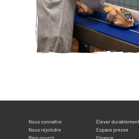
Notre pôle Amont France
Notre pôle Traiteur
Notre pôle Export & International
Notre pôle Volaille France
Nous connaître
Élever durablemen
Nous rejoindre
Espace presse
Bien nourrir
Finance