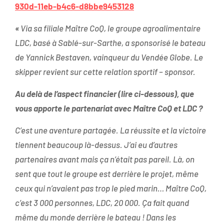
Nos pôles
des cookies !
930d-11eb-b4c6-d8bbe9453128
Notre pôle Amont France
«
​Via sa filiale Maître CoQ, le groupe agroalimentaire
Nous utilisons des cookies pour nous assurer du bon
LDC, basé à Sablé-sur-Sarthe, a sponsorisé le bateau
Notre pôle Traiteur
fonctionnement de notre site et à des fins analytiques. Vous
pouvez changer d’avis à tout moment en cliquant sur l’icône
de Yannick Bestaven, vainqueur du Vendée Globe. Le
présente sur chaque page de notre site. En autorisant ces
Notre pôle Export & International
skipper revient sur cette relation sportif – sponsor.
services tiers, vous acceptez le dépôt et la lecture de
cookies et l’utilisation de technologies de suivi nécessaires
Notre pôle Volaille France
à leur bon fonctionnement.
Au delà de l’aspect financier (lire ci-dessous), que
vous apporte le partenariat avec Maître CoQ et LDC ?
Charte de confidentialité
C’est une aventure partagée. La réussite et la victoire
tiennent beaucoup là-dessus. J’ai eu d’autres
partenaires avant mais ça n’était pas pareil. Là, on
sent que tout le groupe est derrière le projet, même
ceux qui n’avaient pas trop le pied marin… Maître CoQ,
c’est 3 000 personnes, LDC, 20 000. Ça fait quand
même du monde derrière le bateau ! Dans les