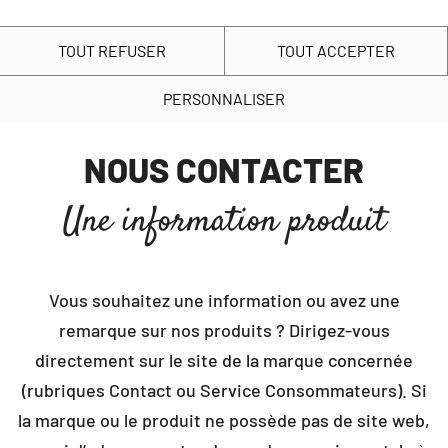
EN
Nos engagements
Nous connaître
Nous rejoindre
Finance
TOUT REFUSER
TOUT ACCEPTER
PERSONNALISER
Points clés
Présentation des engagements
Plus de 130 métiers diversifiés
Agir avec nos territoires
NOUS CONTACTER
Les 4 engagements LDC
Nos chiffres clés 2025-2026
Votre parcours chez ldc
Cours de l’action LDC
Élever durablement
Une information produit
Notre histoire familiale
Notre politique ressources humaines
Espace actionnaires
Mieux vivre ensemble
Notre projet
Votre bien-être... notre préoccupation
Présentation investisseurs
Respecter la terre
Vous souhaitez une information ou avez une
Nos valeurs
remarque sur nos produits ? Dirigez-vous
Nos evenements forum et jobdating
Chiffres clés
Bien nourrir
directement sur le site de la marque concernée
Notre gouvernance
Écoles visitez-nous
Publications et informations
(rubriques Contact ou Service Consommateurs). Si
Le site internet LDC utilise
Notre organisation
la marque ou le produit ne possède pas de site web,
Éleveurs, rejoignez-nous
Assemblées générales